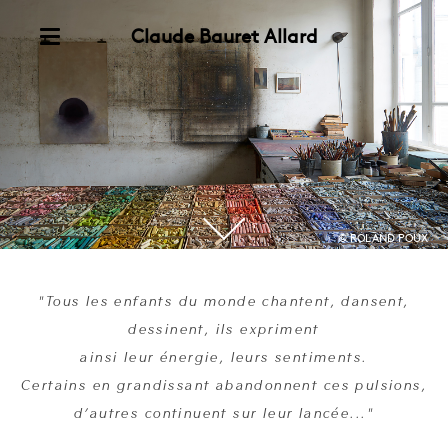
Skip
Claude Bauret Allard
to
content
Menu
L'atelier
© ROLAND POUX
"Tous les enfants du monde chantent, dansent,
dessinent, ils expriment
ainsi leur énergie, leurs sentiments.
Certains en grandissant abandonnent ces pulsions,
d’autres continuent sur leur lancée..."