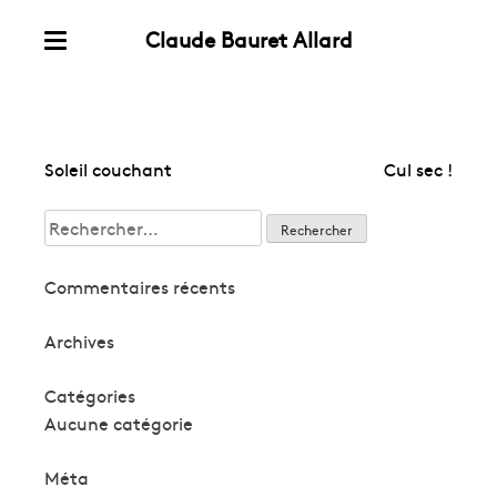
Claude Bauret Allard
Skip
Menu
to
content
Navigation
Soleil couchant
Cul sec !
de
Rechercher :
l’article
Commentaires récents
Archives
Catégories
Aucune catégorie
Méta