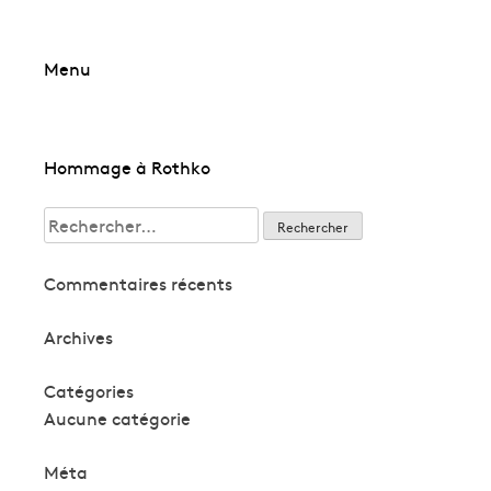
Skip
Menu
to
content
Navigation
Hommage à Rothko
de
Rechercher :
l’article
Commentaires récents
Archives
Catégories
Aucune catégorie
Méta