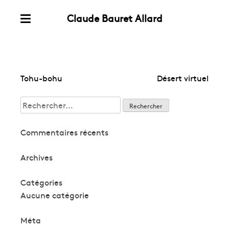
Claude Bauret Allard
Skip
Menu
to
content
Navigation
Tohu-bohu
Désert virtuel
de
Rechercher :
l’article
Commentaires récents
Archives
Catégories
Aucune catégorie
Méta