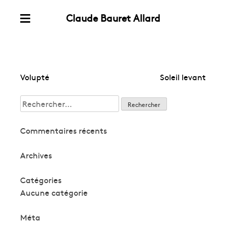
Claude Bauret Allard
Skip
Menu
to
content
Navigation
Volupté
Soleil levant
de
Rechercher :
l’article
Commentaires récents
Archives
Catégories
Aucune catégorie
Méta