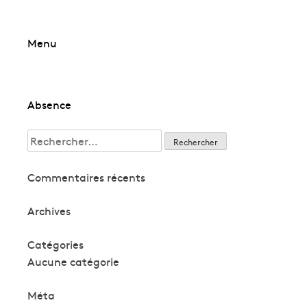
Skip
Menu
to
content
Navigation
Absence
de
Rechercher :
l’article
Commentaires récents
Archives
Catégories
Aucune catégorie
Méta