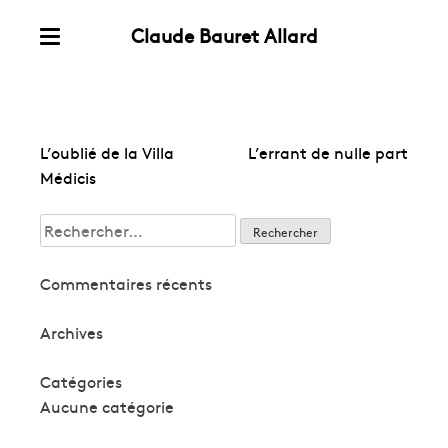
Claude Bauret Allard
Skip
Menu
to
content
Navigation
L’oublié de la Villa
L’errant de nulle part
de
Médicis
l’article
Rechercher :
Commentaires récents
Archives
Catégories
Aucune catégorie